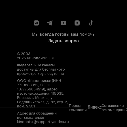
Мы всегда готовы вам помочь.
Задать вопрос
© 2003–
2026
Кинопоиск
.
18+
Федеральные каналы
доступны для бесплатного
просмотра круглосуточно
ООО «Кинопоиск» (ИНН
7710688352, ОГРН
1077759854919), адрес
местонахождения: 115035,
Россия, г. Москва, ул.
Садовническая, д. 82, стр. 2,
Проект
Соглашение
пом. 9А01
компании
рекомендаци
Адрес для обращений
пользователей:
kinopoisk@support.yandex.ru