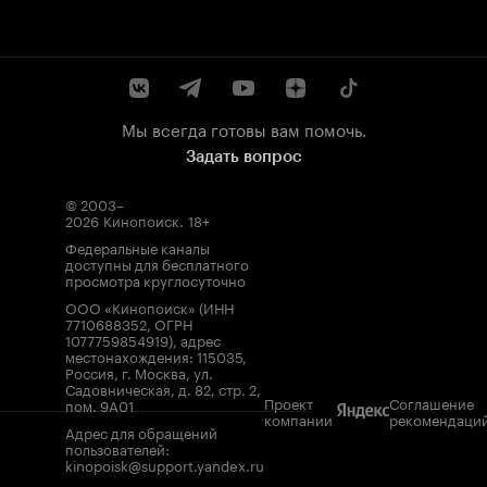
Мы всегда готовы вам помочь.
Задать вопрос
© 2003–
2026
Кинопоиск
.
18+
Федеральные каналы
доступны для бесплатного
просмотра круглосуточно
ООО «Кинопоиск» (ИНН
7710688352, ОГРН
1077759854919), адрес
местонахождения: 115035,
Россия, г. Москва, ул.
Садовническая, д. 82, стр. 2,
Проект
Соглашение
пом. 9А01
компании
рекомендаци
Адрес для обращений
пользователей:
kinopoisk@support.yandex.ru