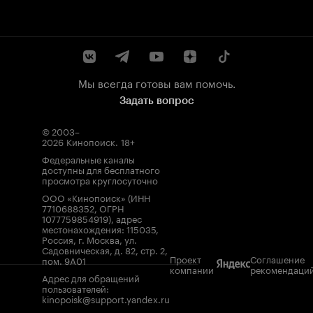
Мы всегда готовы вам помочь.
Задать вопрос
© 2003–
2026
Кинопоиск
.
18+
Федеральные каналы
доступны для бесплатного
просмотра круглосуточно
ООО «Кинопоиск» (ИНН
7710688352, ОГРН
1077759854919), адрес
местонахождения: 115035,
Россия, г. Москва, ул.
Садовническая, д. 82, стр. 2,
Проект
Соглашение
пом. 9А01
компании
рекомендаци
Адрес для обращений
пользователей:
kinopoisk@support.yandex.ru