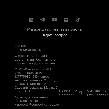
Мы всегда готовы вам помочь.
Задать вопрос
© 2003–
2026
Кинопоиск
.
18+
Федеральные каналы
доступны для бесплатного
просмотра круглосуточно
ООО «Кинопоиск» (ИНН
7710688352, ОГРН
1077759854919), адрес
местонахождения: 115035,
Россия, г. Москва, ул.
Садовническая, д. 82, стр. 2,
Проект
Соглашение
пом. 9А01
компании
рекомендаци
Адрес для обращений
пользователей:
kinopoisk@support.yandex.ru