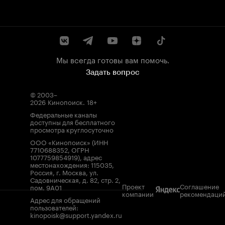
Мы всегда готовы вам помочь.
Задать вопрос
© 2003–
2026
Кинопоиск
.
18+
Федеральные каналы
доступны для бесплатного
просмотра круглосуточно
ООО «Кинопоиск» (ИНН
7710688352, ОГРН
1077759854919), адрес
местонахождения: 115035,
Россия, г. Москва, ул.
Садовническая, д. 82, стр. 2,
Проект
Соглашение
пом. 9А01
компании
рекомендаци
Адрес для обращений
пользователей:
kinopoisk@support.yandex.ru