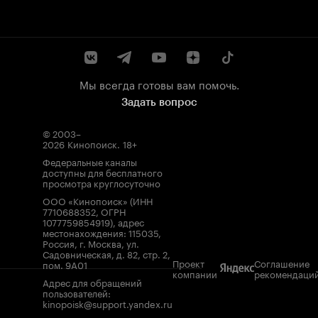
Мы всегда готовы вам помочь.
Задать вопрос
© 2003–
2026
Кинопоиск
.
18+
Федеральные каналы
доступны для бесплатного
просмотра круглосуточно
ООО «Кинопоиск» (ИНН
7710688352, ОГРН
1077759854919), адрес
местонахождения: 115035,
Россия, г. Москва, ул.
Садовническая, д. 82, стр. 2,
Проект
Соглашение
пом. 9А01
компании
рекомендаци
Адрес для обращений
пользователей:
kinopoisk@support.yandex.ru