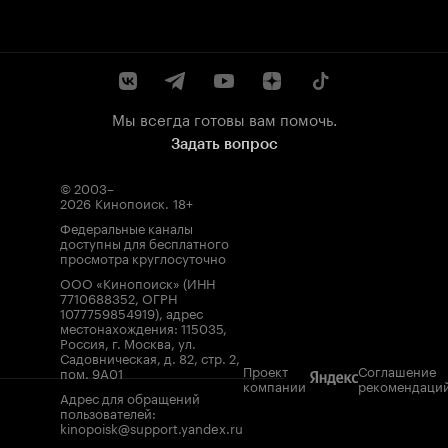
Мы всегда готовы вам помочь.
Задать вопрос
© 2003–
2026
Кинопоиск
.
18+
Федеральные каналы
доступны для бесплатного
просмотра круглосуточно
ООО «Кинопоиск» (ИНН
7710688352, ОГРН
1077759854919), адрес
местонахождения: 115035,
Россия, г. Москва, ул.
Садовническая, д. 82, стр. 2,
Проект
Соглашение
пом. 9А01
компании
рекомендаци
Адрес для обращений
пользователей:
kinopoisk@support.yandex.ru