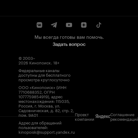
Мы всегда готовы вам помочь.
Задать вопрос
© 2003–
2026
Кинопоиск
.
18+
Федеральные каналы
доступны для бесплатного
просмотра круглосуточно
ООО «Кинопоиск» (ИНН
7710688352, ОГРН
1077759854919), адрес
местонахождения: 115035,
Россия, г. Москва, ул.
Садовническая, д. 82, стр. 2,
Проект
Соглашение
пом. 9А01
компании
рекомендаци
Адрес для обращений
пользователей:
kinopoisk@support.yandex.ru