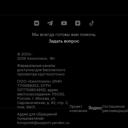
Мы всегда готовы вам помочь.
Задать вопрос
© 2003–
2026
Кинопоиск
.
18+
Федеральные каналы
доступны для бесплатного
просмотра круглосуточно
ООО «Кинопоиск» (ИНН
7710688352, ОГРН
1077759854919), адрес
местонахождения: 115035,
Россия, г. Москва, ул.
Садовническая, д. 82, стр. 2,
Проект
Соглашение
пом. 9А01
компании
рекомендаци
Адрес для обращений
пользователей:
kinopoisk@support.yandex.ru