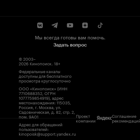
Мы всегда готовы вам помочь.
Задать вопрос
© 2003–
2026
Кинопоиск
.
18+
Федеральные каналы
доступны для бесплатного
просмотра круглосуточно
ООО «Кинопоиск» (ИНН
7710688352, ОГРН
1077759854919), адрес
местонахождения: 115035,
Россия, г. Москва, ул.
Садовническая, д. 82, стр. 2,
Проект
Соглашение
пом. 9А01
компании
рекомендаци
Адрес для обращений
пользователей:
kinopoisk@support.yandex.ru