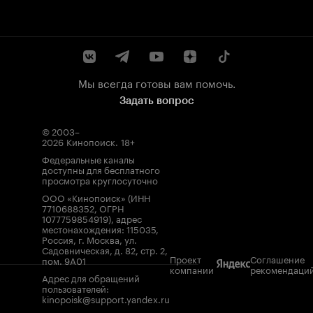
Мы всегда готовы вам помочь.
Задать вопрос
© 2003–
2026
Кинопоиск
.
18+
Федеральные каналы
доступны для бесплатного
просмотра круглосуточно
ООО «Кинопоиск» (ИНН
7710688352, ОГРН
1077759854919), адрес
местонахождения: 115035,
Россия, г. Москва, ул.
Садовническая, д. 82, стр. 2,
Проект
Соглашение
пом. 9А01
компании
рекомендаци
Адрес для обращений
пользователей:
kinopoisk@support.yandex.ru