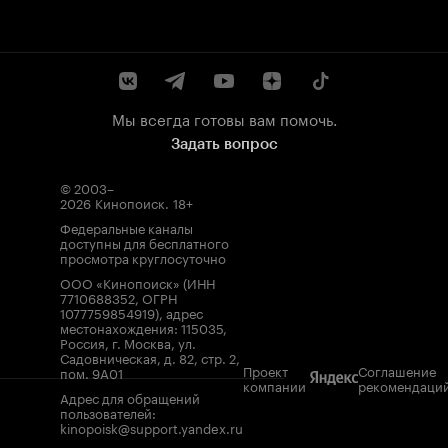
Мы всегда готовы вам помочь.
Задать вопрос
© 2003–
2026
Кинопоиск
.
18+
Федеральные каналы
доступны для бесплатного
просмотра круглосуточно
ООО «Кинопоиск» (ИНН
7710688352, ОГРН
1077759854919), адрес
местонахождения: 115035,
Россия, г. Москва, ул.
Садовническая, д. 82, стр. 2,
Проект
Соглашение
пом. 9А01
компании
рекомендаци
Адрес для обращений
пользователей:
kinopoisk@support.yandex.ru