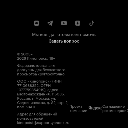
Мы всегда готовы вам помочь.
Задать вопрос
© 2003–
2026
Кинопоиск
.
18+
Федеральные каналы
доступны для бесплатного
просмотра круглосуточно
ООО «Кинопоиск» (ИНН
7710688352, ОГРН
1077759854919), адрес
местонахождения: 115035,
Россия, г. Москва, ул.
Садовническая, д. 82, стр. 2,
Проект
Соглашение
пом. 9А01
компании
рекомендаци
Адрес для обращений
пользователей:
kinopoisk@support.yandex.ru