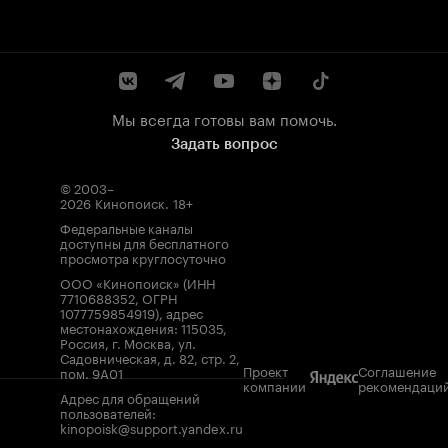
Мы всегда готовы вам помочь.
Задать вопрос
© 2003–
2026
Кинопоиск
.
18+
Федеральные каналы
доступны для бесплатного
просмотра круглосуточно
ООО «Кинопоиск» (ИНН
7710688352, ОГРН
1077759854919), адрес
местонахождения: 115035,
Россия, г. Москва, ул.
Садовническая, д. 82, стр. 2,
Проект
Соглашение
пом. 9А01
компании
рекомендаци
Адрес для обращений
пользователей:
kinopoisk@support.yandex.ru