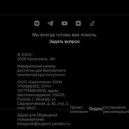
Мы всегда готовы вам помочь.
Задать вопрос
© 2003–
2026
Кинопоиск
.
18+
Федеральные каналы
доступны для бесплатного
просмотра круглосуточно
ООО «Кинопоиск» (ИНН
7710688352, ОГРН
1077759854919), адрес
местонахождения: 115035,
Россия, г. Москва, ул.
Садовническая, д. 82, стр. 2,
Проект
Соглашение
пом. 9А01
компании
рекомендаци
Адрес для обращений
пользователей:
kinopoisk@support.yandex.ru