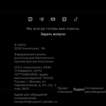
Мы всегда готовы вам помочь.
Задать вопрос
© 2003–
2026
Кинопоиск
.
18+
Федеральные каналы
доступны для бесплатного
просмотра круглосуточно
ООО «Кинопоиск» (ИНН
7710688352, ОГРН
1077759854919), адрес
местонахождения: 115035,
Россия, г. Москва, ул.
Садовническая, д. 82, стр. 2,
Проект
Соглашение
пом. 9А01
компании
рекомендаци
Адрес для обращений
пользователей:
kinopoisk@support.yandex.ru