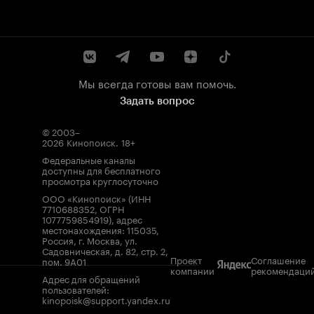
Мы всегда готовы вам помочь.
Задать вопрос
© 2003–
2026
Кинопоиск
.
18+
Федеральные каналы
доступны для бесплатного
просмотра круглосуточно
ООО «Кинопоиск» (ИНН
7710688352, ОГРН
1077759854919), адрес
местонахождения: 115035,
Россия, г. Москва, ул.
Садовническая, д. 82, стр. 2,
Проект
Соглашение
пом. 9А01
компании
рекомендаци
Адрес для обращений
пользователей:
kinopoisk@support.yandex.ru