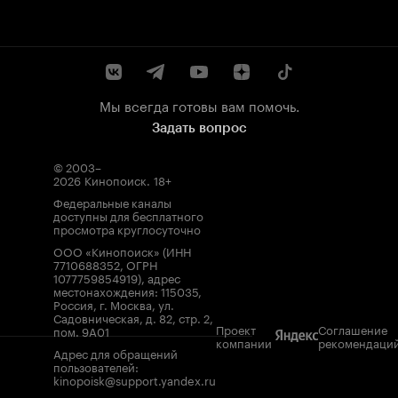
Мы всегда готовы вам помочь.
Задать вопрос
© 2003–
2026
Кинопоиск
.
18+
Федеральные каналы
доступны для бесплатного
просмотра круглосуточно
ООО «Кинопоиск» (ИНН
7710688352, ОГРН
1077759854919), адрес
местонахождения: 115035,
Россия, г. Москва, ул.
Садовническая, д. 82, стр. 2,
Проект
Соглашение
пом. 9А01
компании
рекомендаци
Адрес для обращений
пользователей:
kinopoisk@support.yandex.ru