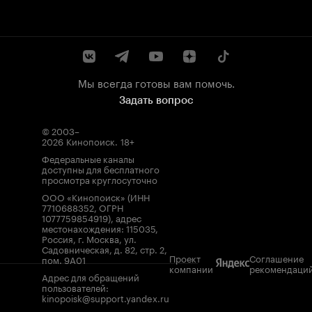
Мы всегда готовы вам помочь.
Задать вопрос
© 2003–
2026
Кинопоиск
.
18+
Федеральные каналы
доступны для бесплатного
просмотра круглосуточно
ООО «Кинопоиск» (ИНН
7710688352, ОГРН
1077759854919), адрес
местонахождения: 115035,
Россия, г. Москва, ул.
Садовническая, д. 82, стр. 2,
Проект
Соглашение
пом. 9А01
компании
рекомендаци
Адрес для обращений
пользователей:
kinopoisk@support.yandex.ru