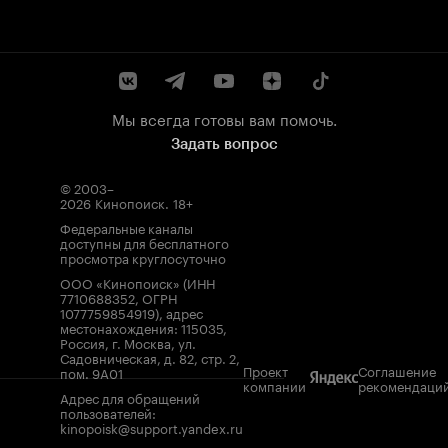
Мы всегда готовы вам помочь.
Задать вопрос
© 2003–
2026
Кинопоиск
.
18+
Федеральные каналы
доступны для бесплатного
просмотра круглосуточно
ООО «Кинопоиск» (ИНН
7710688352, ОГРН
1077759854919), адрес
местонахождения: 115035,
Россия, г. Москва, ул.
Садовническая, д. 82, стр. 2,
Проект
Соглашение
пом. 9А01
компании
рекомендаци
Адрес для обращений
пользователей:
kinopoisk@support.yandex.ru