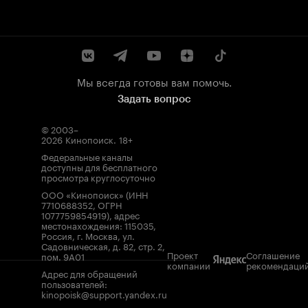
Мы всегда готовы вам помочь.
Задать вопрос
© 2003–
2026
Кинопоиск
.
18+
Федеральные каналы
доступны для бесплатного
просмотра круглосуточно
ООО «Кинопоиск» (ИНН
7710688352, ОГРН
1077759854919), адрес
местонахождения: 115035,
Россия, г. Москва, ул.
Садовническая, д. 82, стр. 2,
Проект
Соглашение
пом. 9А01
компании
рекомендаци
Адрес для обращений
пользователей:
kinopoisk@support.yandex.ru