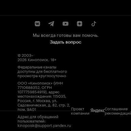
Мы всегда готовы вам помочь.
Задать вопрос
© 2003–
2026
Кинопоиск
.
18+
Федеральные каналы
доступны для бесплатного
просмотра круглосуточно
ООО «Кинопоиск» (ИНН
7710688352, ОГРН
1077759854919), адрес
местонахождения: 115035,
Россия, г. Москва, ул.
Садовническая, д. 82, стр. 2,
Проект
Соглашение
пом. 9А01
компании
рекомендаци
Адрес для обращений
пользователей:
kinopoisk@support.yandex.ru