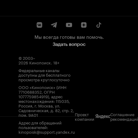
Мы всегда готовы вам помочь.
Задать вопрос
© 2003–
2026
Кинопоиск
.
18+
Федеральные каналы
доступны для бесплатного
просмотра круглосуточно
ООО «Кинопоиск» (ИНН
7710688352, ОГРН
1077759854919), адрес
местонахождения: 115035,
Россия, г. Москва, ул.
Садовническая, д. 82, стр. 2,
Проект
Соглашение
пом. 9А01
компании
рекомендаци
Адрес для обращений
пользователей:
kinopoisk@support.yandex.ru