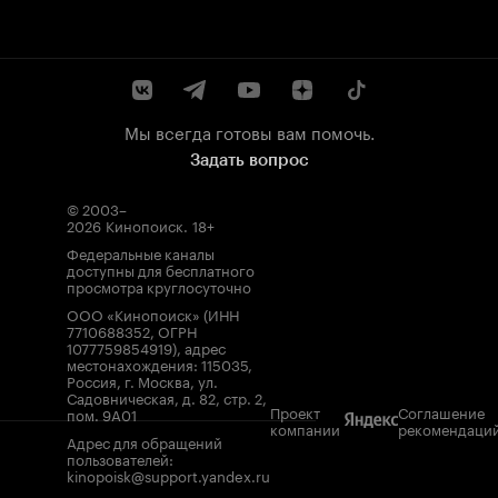
Мы всегда готовы вам помочь.
Задать вопрос
© 2003–
2026
Кинопоиск
.
18+
Федеральные каналы
доступны для бесплатного
просмотра круглосуточно
ООО «Кинопоиск» (ИНН
7710688352, ОГРН
1077759854919), адрес
местонахождения: 115035,
Россия, г. Москва, ул.
Садовническая, д. 82, стр. 2,
Проект
Соглашение
пом. 9А01
компании
рекомендаци
Адрес для обращений
пользователей:
kinopoisk@support.yandex.ru