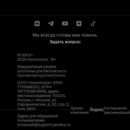
Мы всегда готовы вам помочь.
Задать вопрос
© 2003–
2026
Кинопоиск
.
18+
Федеральные каналы
доступны для бесплатного
просмотра круглосуточно
ООО «Кинопоиск» (ИНН
7710688352, ОГРН
1077759854919), адрес
местонахождения: 115035,
Россия, г. Москва, ул.
Садовническая, д. 82, стр. 2,
Проект
Соглашение
пом. 9А01
компании
рекомендаци
Адрес для обращений
пользователей:
kinopoisk@support.yandex.ru