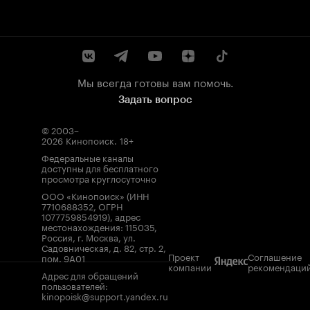
Мы всегда готовы вам помочь.
Задать вопрос
© 2003–
2026
Кинопоиск
.
18+
Федеральные каналы
доступны для бесплатного
просмотра круглосуточно
ООО «Кинопоиск» (ИНН
7710688352, ОГРН
1077759854919), адрес
местонахождения: 115035,
Россия, г. Москва, ул.
Садовническая, д. 82, стр. 2,
Проект
Соглашение
пом. 9А01
компании
рекомендаци
Адрес для обращений
пользователей:
kinopoisk@support.yandex.ru