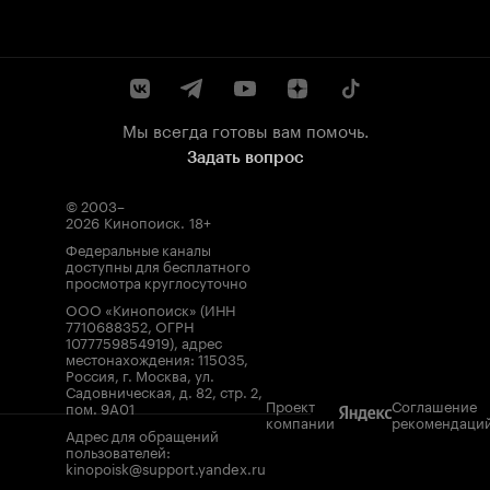
Мы всегда готовы вам помочь.
Задать вопрос
© 2003–
2026
Кинопоиск
.
18+
Федеральные каналы
доступны для бесплатного
просмотра круглосуточно
ООО «Кинопоиск» (ИНН
7710688352, ОГРН
1077759854919), адрес
местонахождения: 115035,
Россия, г. Москва, ул.
Садовническая, д. 82, стр. 2,
Проект
Соглашение
пом. 9А01
компании
рекомендаци
Адрес для обращений
пользователей:
kinopoisk@support.yandex.ru