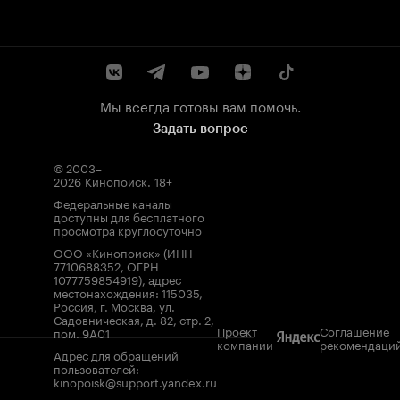
Мы всегда готовы вам помочь.
Задать вопрос
© 2003–
2026
Кинопоиск
.
18+
Федеральные каналы
доступны для бесплатного
просмотра круглосуточно
ООО «Кинопоиск» (ИНН
7710688352, ОГРН
1077759854919), адрес
местонахождения: 115035,
Россия, г. Москва, ул.
Садовническая, д. 82, стр. 2,
Проект
Соглашение
пом. 9А01
компании
рекомендаци
Адрес для обращений
пользователей:
kinopoisk@support.yandex.ru