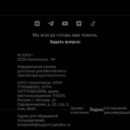
Мы всегда готовы вам помочь.
Задать вопрос
© 2003–
2026
Кинопоиск
.
18+
Федеральные каналы
доступны для бесплатного
просмотра круглосуточно
ООО «Кинопоиск» (ИНН
7710688352, ОГРН
1077759854919), адрес
местонахождения: 115035,
Россия, г. Москва, ул.
Садовническая, д. 82, стр. 2,
Проект
Соглашение
пом. 9А01
компании
рекомендаци
Адрес для обращений
пользователей:
kinopoisk@support.yandex.ru