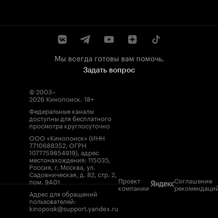
Мы всегда готовы вам помочь.
Задать вопрос
© 2003–
2026
Кинопоиск
.
18+
Федеральные каналы
доступны для бесплатного
просмотра круглосуточно
ООО «Кинопоиск» (ИНН
7710688352, ОГРН
1077759854919), адрес
местонахождения: 115035,
Россия, г. Москва, ул.
Садовническая, д. 82, стр. 2,
Проект
Соглашение
пом. 9А01
компании
рекомендаци
Адрес для обращений
пользователей:
kinopoisk@support.yandex.ru