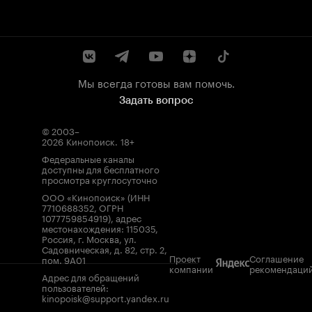
Мы всегда готовы вам помочь.
Задать вопрос
© 2003–
2026
Кинопоиск
.
18+
Федеральные каналы
доступны для бесплатного
просмотра круглосуточно
ООО «Кинопоиск» (ИНН
7710688352, ОГРН
1077759854919), адрес
местонахождения: 115035,
Россия, г. Москва, ул.
Садовническая, д. 82, стр. 2,
Проект
Соглашение
пом. 9А01
компании
рекомендаци
Адрес для обращений
пользователей:
kinopoisk@support.yandex.ru