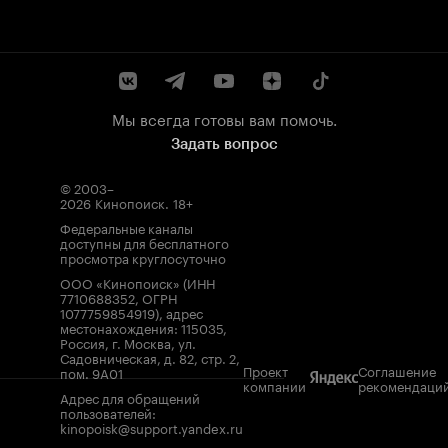
Мы всегда готовы вам помочь.
Задать вопрос
© 2003–
2026
Кинопоиск
.
18+
Федеральные каналы
доступны для бесплатного
просмотра круглосуточно
ООО «Кинопоиск» (ИНН
7710688352, ОГРН
1077759854919), адрес
местонахождения: 115035,
Россия, г. Москва, ул.
Садовническая, д. 82, стр. 2,
Проект
Соглашение
пом. 9А01
компании
рекомендаци
Адрес для обращений
пользователей:
kinopoisk@support.yandex.ru