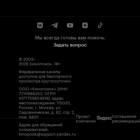
Мы всегда готовы вам помочь.
Задать вопрос
© 2003–
2026
Кинопоиск
.
18+
Федеральные каналы
доступны для бесплатного
просмотра круглосуточно
ООО «Кинопоиск» (ИНН
7710688352, ОГРН
1077759854919), адрес
местонахождения: 115035,
Россия, г. Москва, ул.
Садовническая, д. 82, стр. 2,
Проект
Соглашение
пом. 9А01
компании
рекомендаци
Адрес для обращений
пользователей:
kinopoisk@support.yandex.ru