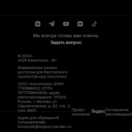
Мы всегда готовы вам помочь.
Задать вопрос
© 2003–
2026
Кинопоиск
.
18+
Федеральные каналы
доступны для бесплатного
просмотра круглосуточно
ООО «Кинопоиск» (ИНН
7710688352, ОГРН
1077759854919), адрес
местонахождения: 115035,
Россия, г. Москва, ул.
Садовническая, д. 82, стр. 2,
Проект
Соглашение
пом. 9А01
компании
рекомендаци
Адрес для обращений
пользователей:
kinopoisk@support.yandex.ru