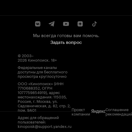
Мы всегда готовы вам помочь.
Задать вопрос
© 2003–
2026
Кинопоиск
.
18+
Федеральные каналы
доступны для бесплатного
просмотра круглосуточно
ООО «Кинопоиск» (ИНН
7710688352, ОГРН
1077759854919), адрес
местонахождения: 115035,
Россия, г. Москва, ул.
Садовническая, д. 82, стр. 2,
Проект
Соглашение
пом. 9А01
компании
рекомендаци
Адрес для обращений
пользователей:
kinopoisk@support.yandex.ru