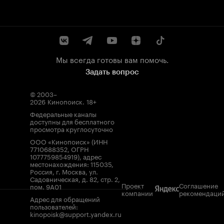
Мы всегда готовы вам помочь.
Задать вопрос
© 2003–
2026
Кинопоиск
.
18+
Федеральные каналы
доступны для бесплатного
просмотра круглосуточно
ООО «Кинопоиск» (ИНН
7710688352, ОГРН
1077759854919), адрес
местонахождения: 115035,
Россия, г. Москва, ул.
Садовническая, д. 82, стр. 2,
Проект
Соглашение
пом. 9А01
компании
рекомендаци
Адрес для обращений
пользователей:
kinopoisk@support.yandex.ru