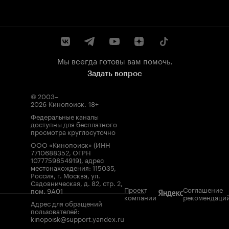
Мы всегда готовы вам помочь.
Задать вопрос
© 2003–
2026
Кинопоиск
.
18+
Федеральные каналы
доступны для бесплатного
просмотра круглосуточно
ООО «Кинопоиск» (ИНН
7710688352, ОГРН
1077759854919), адрес
местонахождения: 115035,
Россия, г. Москва, ул.
Садовническая, д. 82, стр. 2,
Проект
Соглашение
пом. 9А01
компании
рекомендаци
Адрес для обращений
пользователей:
kinopoisk@support.yandex.ru