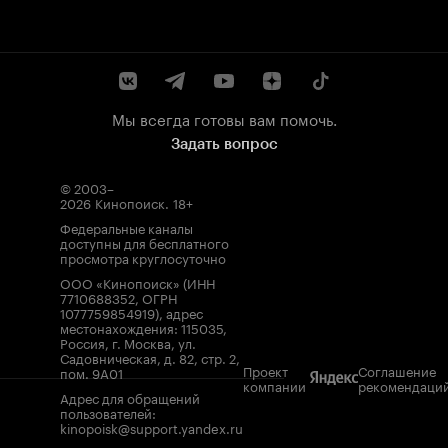
Мы всегда готовы вам помочь.
Задать вопрос
© 2003–
2026
Кинопоиск
.
18+
Федеральные каналы
доступны для бесплатного
просмотра круглосуточно
ООО «Кинопоиск» (ИНН
7710688352, ОГРН
1077759854919), адрес
местонахождения: 115035,
Россия, г. Москва, ул.
Садовническая, д. 82, стр. 2,
Проект
Соглашение
пом. 9А01
компании
рекомендаци
Адрес для обращений
пользователей:
kinopoisk@support.yandex.ru