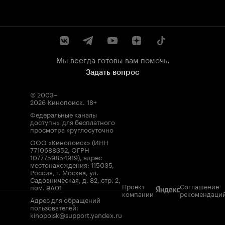
Мы всегда готовы вам помочь.
Задать вопрос
© 2003–
2026
Кинопоиск
.
18+
Федеральные каналы
доступны для бесплатного
просмотра круглосуточно
ООО «Кинопоиск» (ИНН
7710688352, ОГРН
1077759854919), адрес
местонахождения: 115035,
Россия, г. Москва, ул.
Садовническая, д. 82, стр. 2,
Проект
Соглашение
пом. 9А01
компании
рекомендаци
Адрес для обращений
пользователей:
kinopoisk@support.yandex.ru