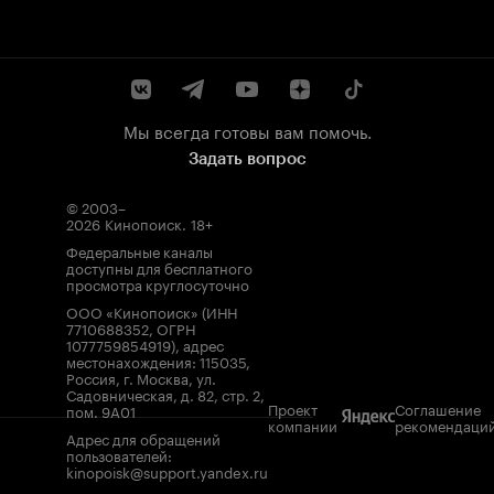
Мы всегда готовы вам помочь.
Задать вопрос
© 2003–
2026
Кинопоиск
.
18+
Федеральные каналы
доступны для бесплатного
просмотра круглосуточно
ООО «Кинопоиск» (ИНН
7710688352, ОГРН
1077759854919), адрес
местонахождения: 115035,
Россия, г. Москва, ул.
Садовническая, д. 82, стр. 2,
Проект
Соглашение
пом. 9А01
компании
рекомендаци
Адрес для обращений
пользователей:
kinopoisk@support.yandex.ru