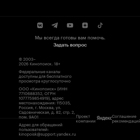
Мы всегда готовы вам помочь.
Задать вопрос
© 2003–
2026
Кинопоиск
.
18+
Федеральные каналы
доступны для бесплатного
просмотра круглосуточно
ООО «Кинопоиск» (ИНН
7710688352, ОГРН
1077759854919), адрес
местонахождения: 115035,
Россия, г. Москва, ул.
Садовническая, д. 82, стр. 2,
Проект
Соглашение
пом. 9А01
компании
рекомендаци
Адрес для обращений
пользователей:
kinopoisk@support.yandex.ru