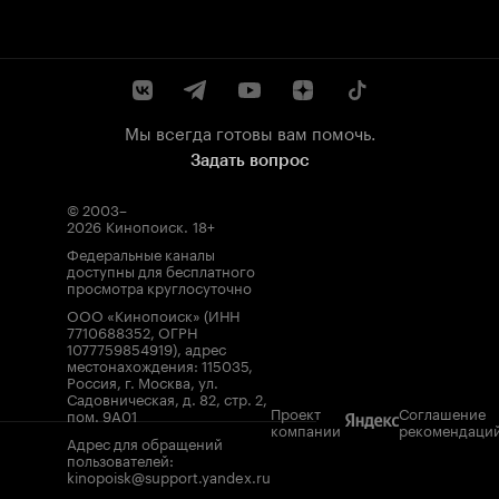
Мы всегда готовы вам помочь.
Задать вопрос
© 2003–
2026
Кинопоиск
.
18+
Федеральные каналы
доступны для бесплатного
просмотра круглосуточно
ООО «Кинопоиск» (ИНН
7710688352, ОГРН
1077759854919), адрес
местонахождения: 115035,
Россия, г. Москва, ул.
Садовническая, д. 82, стр. 2,
Проект
Соглашение
пом. 9А01
компании
рекомендаци
Адрес для обращений
пользователей:
kinopoisk@support.yandex.ru