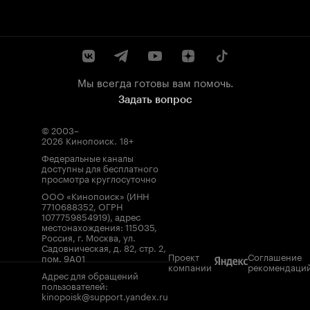
Мы всегда готовы вам помочь.
Задать вопрос
© 2003–
2026
Кинопоиск
.
18+
Федеральные каналы
доступны для бесплатного
просмотра круглосуточно
ООО «Кинопоиск» (ИНН
7710688352, ОГРН
1077759854919), адрес
местонахождения: 115035,
Россия, г. Москва, ул.
Садовническая, д. 82, стр. 2,
Проект
Соглашение
пом. 9А01
компании
рекомендаци
Адрес для обращений
пользователей:
kinopoisk@support.yandex.ru