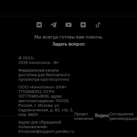
Мы всегда готовы вам помочь.
Задать вопрос
© 2003–
2026
Кинопоиск
.
18+
Федеральные каналы
доступны для бесплатного
просмотра круглосуточно
ООО «Кинопоиск» (ИНН
7710688352, ОГРН
1077759854919), адрес
местонахождения: 115035,
Россия, г. Москва, ул.
Садовническая, д. 82, стр. 2,
Проект
Соглашение
пом. 9А01
компании
рекомендаци
Адрес для обращений
пользователей:
kinopoisk@support.yandex.ru