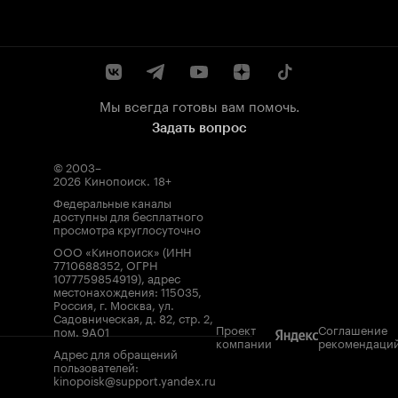
Мы всегда готовы вам помочь.
Задать вопрос
© 2003–
2026
Кинопоиск
.
18+
Федеральные каналы
доступны для бесплатного
просмотра круглосуточно
ООО «Кинопоиск» (ИНН
7710688352, ОГРН
1077759854919), адрес
местонахождения: 115035,
Россия, г. Москва, ул.
Садовническая, д. 82, стр. 2,
Проект
Соглашение
пом. 9А01
компании
рекомендаци
Адрес для обращений
пользователей:
kinopoisk@support.yandex.ru