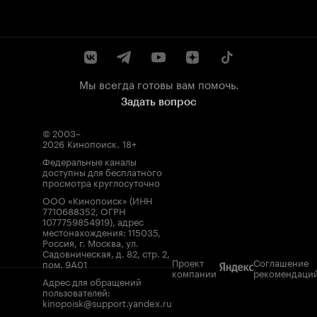
Мы всегда готовы вам помочь.
Задать вопрос
© 2003–
2026
Кинопоиск
.
18+
Федеральные каналы
доступны для бесплатного
просмотра круглосуточно
ООО «Кинопоиск» (ИНН
7710688352, ОГРН
1077759854919), адрес
местонахождения: 115035,
Россия, г. Москва, ул.
Садовническая, д. 82, стр. 2,
Проект
Соглашение
пом. 9А01
компании
рекомендаци
Адрес для обращений
пользователей:
kinopoisk@support.yandex.ru