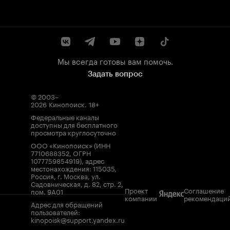
Мы всегда готовы вам помочь.
Задать вопрос
© 2003–
2026
Кинопоиск
.
18+
Федеральные каналы
доступны для бесплатного
просмотра круглосуточно
ООО «Кинопоиск» (ИНН
7710688352, ОГРН
1077759854919), адрес
местонахождения: 115035,
Россия, г. Москва, ул.
Садовническая, д. 82, стр. 2,
Проект
Соглашение
пом. 9А01
компании
рекомендаци
Адрес для обращений
пользователей:
kinopoisk@support.yandex.ru