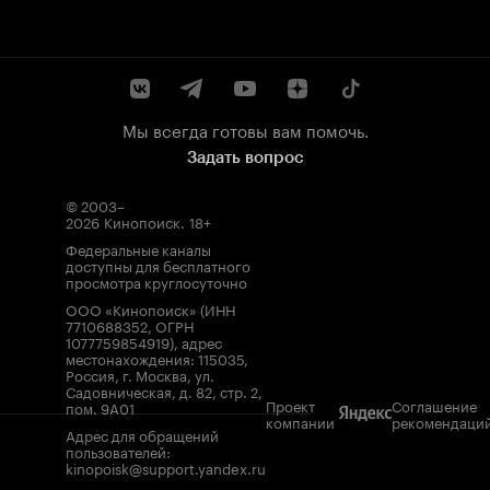
Мы всегда готовы вам помочь.
Задать вопрос
© 2003–
2026
Кинопоиск
.
18+
Федеральные каналы
доступны для бесплатного
просмотра круглосуточно
ООО «Кинопоиск» (ИНН
7710688352, ОГРН
1077759854919), адрес
местонахождения: 115035,
Россия, г. Москва, ул.
Садовническая, д. 82, стр. 2,
Проект
Соглашение
пом. 9А01
компании
рекомендаци
Адрес для обращений
пользователей:
kinopoisk@support.yandex.ru