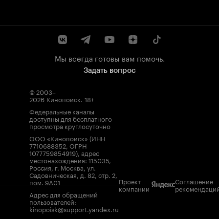
Мы всегда готовы вам помочь.
Задать вопрос
© 2003–
2026
Кинопоиск
.
18+
Федеральные каналы
доступны для бесплатного
просмотра круглосуточно
ООО «Кинопоиск» (ИНН
7710688352, ОГРН
1077759854919), адрес
местонахождения: 115035,
Россия, г. Москва, ул.
Садовническая, д. 82, стр. 2,
Проект
Соглашение
пом. 9А01
компании
рекомендаци
Адрес для обращений
пользователей:
kinopoisk@support.yandex.ru