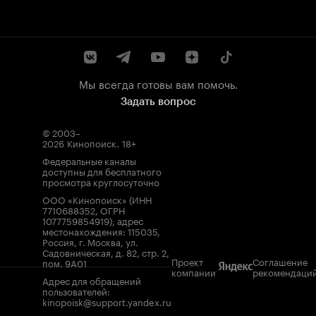
Мы всегда готовы вам помочь.
Задать вопрос
© 2003–
2026
Кинопоиск
.
18+
Федеральные каналы
доступны для бесплатного
просмотра круглосуточно
ООО «Кинопоиск» (ИНН
7710688352, ОГРН
1077759854919), адрес
местонахождения: 115035,
Россия, г. Москва, ул.
Садовническая, д. 82, стр. 2,
Проект
Соглашение
пом. 9А01
компании
рекомендаци
Адрес для обращений
пользователей:
kinopoisk@support.yandex.ru